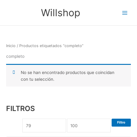
Ir
Main
Willshop
al
Menu
contenido
Inicio
/ Productos etiquetados “completo”
completo
No se han encontrado productos que coincidan
con tu selección.
FILTROS
Filtro