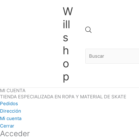
Ir
Obligatorio
Obligatorio
Obligatorio
W
al
contenido
ill
Búsqueda
s
h
de
o
p
productos
MI CUENTA
TIENDA ESPECIALIZADA EN ROPA Y MATERIAL DE SKATE
Pedidos
Dirección
Mi cuenta
Cerrar
Acceder