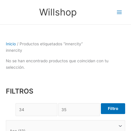
Ir
Main
Willshop
al
Men
contenido
Inicio
/ Productos etiquetados “innercity”
innercity
No se han encontrado productos que coincidan con tu
selección.
FILTROS
Filtro