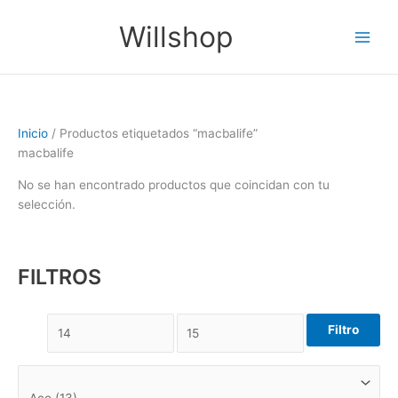
Ir
Main
Willshop
al
Men
contenido
Inicio
/ Productos etiquetados “macbalife”
macbalife
No se han encontrado productos que coincidan con tu
selección.
FILTROS
Filtro