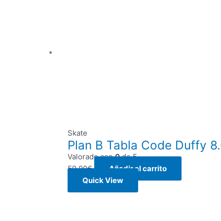
Skate
Plan B Tabla Code Duffy 8.
Valorado con
0
de 5
59,90
€
Añadir al carrito
Quick View