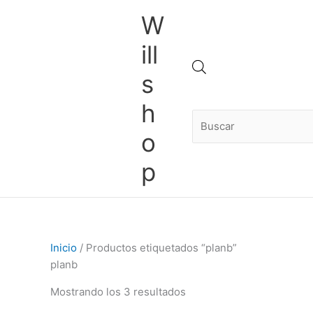
Ir
Ordenado
W
al
por
contenido
los
ill
últimos
Búsqueda
s
h
de
o
p
productos
Inicio
/ Productos etiquetados “planb”
planb
Mostrando los 3 resultados