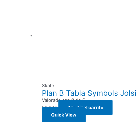
Skate
Plan B Tabla Symbols Jols
Valorado con
0
de 5
59,90
€
Añadir al carrito
Quick View