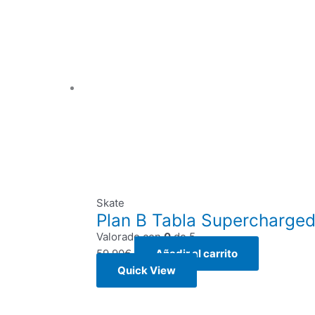
Skate
Plan B Tabla Supercharge
Valorado con
0
de 5
59,90
€
Añadir al carrito
Quick View