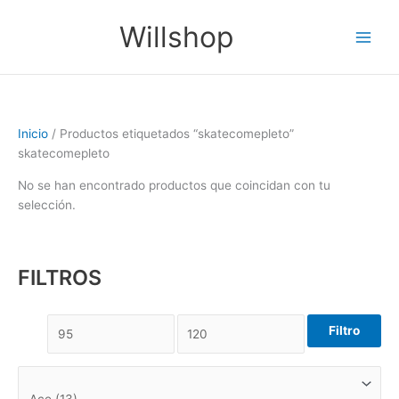
Ir
Main
Willshop
al
Men
contenido
Inicio
/ Productos etiquetados “skatecomepleto”
skatecomepleto
No se han encontrado productos que coincidan con tu
selección.
FILTROS
Filtro