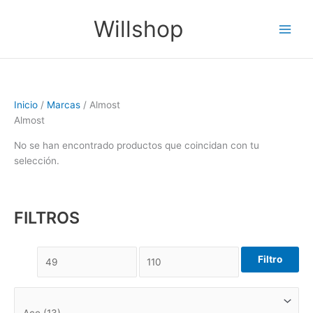
Ir
Main
Willshop
al
Men
contenido
Inicio
/
Marcas
/ Almost
Almost
No se han encontrado productos que coincidan con tu
selección.
FILTROS
Filtro