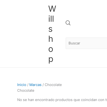
Ir
W
al
contenido
ill
Búsqueda
s
h
de
o
p
productos
Inicio
/
Marcas
/ Chocolate
Chocolate
No se han encontrado productos que coincidan con t