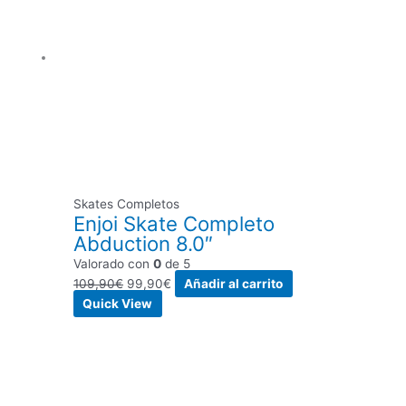
109,90€.
99,90€.
Skates Completos
Enjoi Skate Completo
Abduction 8.0″
Valorado con
0
de 5
109,90
€
99,90
€
Añadir al carrito
Quick View