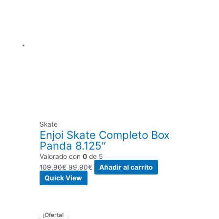
era:
es:
109,90€.
99,90€.
Skate
Enjoi Skate Completo Box
Panda 8.125″
Valorado con
0
de 5
109,90
€
99,90
€
Añadir al carrito
Quick View
El
El
¡Oferta!
precio
precio