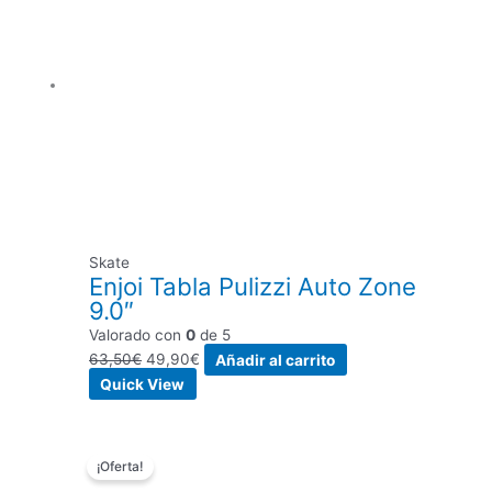
era:
es:
63,50€.
49,90€.
Skate
Enjoi Tabla Pulizzi Auto Zone
9.0″
Valorado con
0
de 5
63,50
€
49,90
€
Añadir al carrito
Quick View
El
El
¡Oferta!
precio
precio