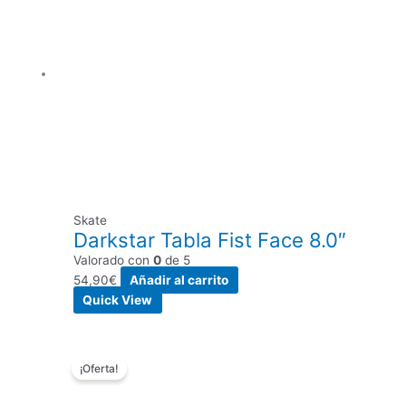
Skate
Darkstar Tabla Fist Face 8.0″
Valorado con
0
de 5
54,90
€
Añadir al carrito
Quick View
El
El
¡Oferta!
precio
precio
original
actual