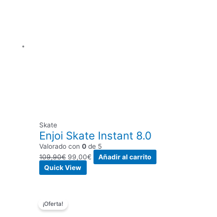
original
actual
era:
es:
109,90€.
99,00€.
Skate
Enjoi Skate Instant 8.0
Valorado con
0
de 5
109,90
€
99,00
€
Añadir al carrito
Quick View
El
El
¡Oferta!
precio
precio
original
actual