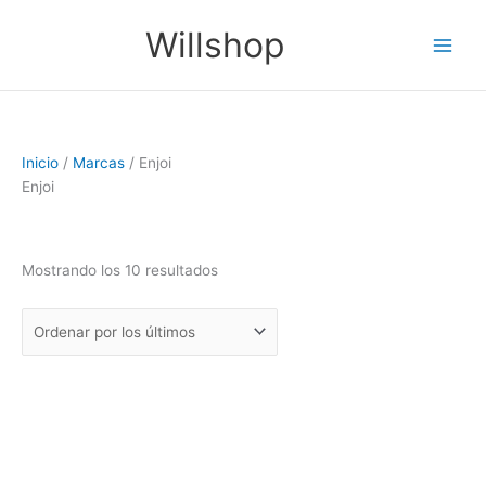
Ir
Ordenado
Main
Willshop
al
por
Men
contenido
los
últimos
Inicio
/
Marcas
/ Enjoi
Enjoi
Mostrando los 10 resultados
Filtro