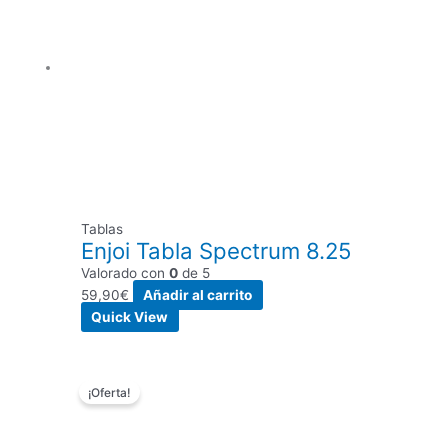
Tablas
Enjoi Tabla Spectrum 8.25
Valorado con
0
de 5
59,90
€
Añadir al carrito
Quick View
El
El
¡Oferta!
precio
precio
original
actual
era:
es: