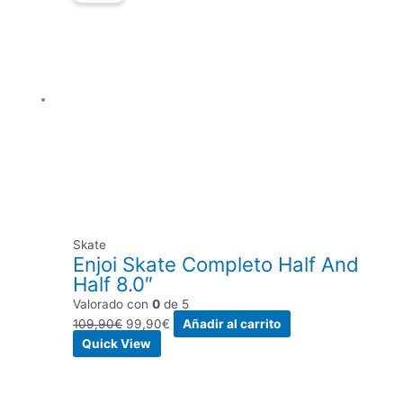
original
actual
era:
es:
109,90€.
99,90€.
Skate
Enjoi Skate Completo Half And
Half 8.0″
Valorado con
0
de 5
109,90
€
99,90
€
Añadir al carrito
Quick View