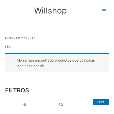
Ir
Main
Willshop
al
Menu
contenido
Inicio
/
Marcas
/ Flip
Flip
No se han encontrado productos que coincidan
con tu selección.
FILTROS
Filtro