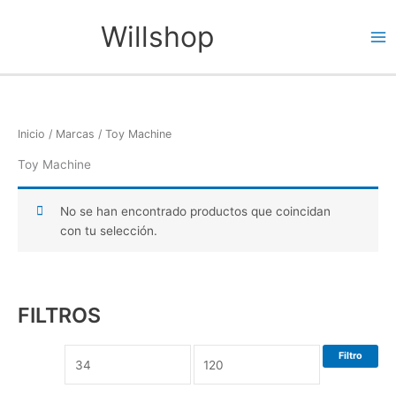
Ir
Ma
Willshop
al
Me
contenido
Inicio
/
Marcas
/ Toy Machine
Toy Machine
No se han encontrado productos que coincidan
con tu selección.
FILTROS
Filtro