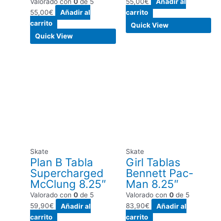
Valorado con
0
de 5
55,00
€
Añadir al
55,00
€
Añadir al
carrito
carrito
Quick View
Quick View
Skate
Skate
Plan B Tabla
Girl Tablas
Supercharged
Bennett Pac-
McClung 8.25″
Man 8.25″
Valorado con
0
de 5
Valorado con
0
de 5
59,90
€
Añadir al
83,90
€
Añadir al
carrito
carrito