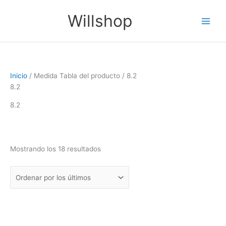
Ir
Ordenado
Main
Willshop
al
por
Men
contenido
los
últimos
Inicio
/ Medida Tabla del producto / 8.2
8.2
8.2
Mostrando los 18 resultados
Filtro