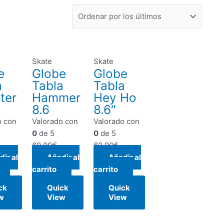
Skate
Skate
e
Globe
Globe
a
Tabla
Tabla
ter
Hammer
Hey Ho
8.6
8.6″
o con
Valorado con
Valorado con
0
de 5
0
de 5
69,90
€
69,90
€
ir al
Añadir al
Añadir al
carrito
carrito
ck
Quick
Quick
w
View
View