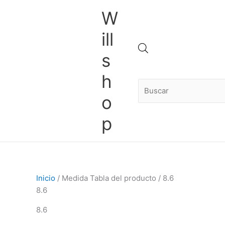
Ir
Ordenado
W
al
por
contenido
los
ill
últimos
Búsqueda
s
h
de
o
p
productos
Inicio
/ Medida Tabla del producto / 8.6
8.6
8.6