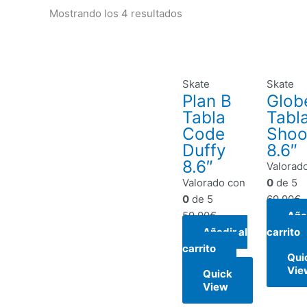
Mostrando los 4 resultados
Skate
Skate
Plan B
Glob
Tabla
Tabl
Code
Shoo
Duffy
8.6″
8.6″
Valorad
Valorado con
0
de 5
0
de 5
69,90
€
59,90
€
Añad
Añadir al
carrito
carrito
Qui
Vie
Quick
View