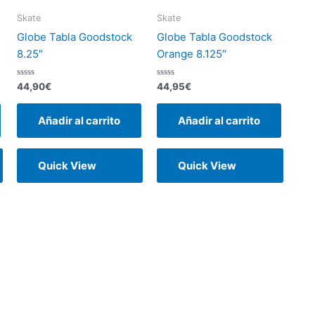
Skate
Skate
Globe Tabla Goodstock
Globe Tabla Goodstock
8.25″
Orange 8.125″
Valorado
Valorado
44,90
€
44,95
€
con
con
0
0
de
de
Añadir al carrito
Añadir al carrito
5
5
Quick View
Quick View