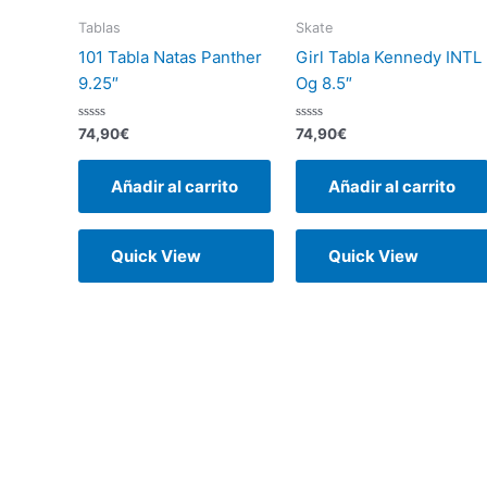
Tablas
Skate
101 Tabla Natas Panther
Girl Tabla Kennedy INTL
9.25″
Og 8.5″
Valorado
Valorado
74,90
€
74,90
€
con
con
0
0
de
de
Añadir al carrito
Añadir al carrito
5
5
Quick View
Quick View