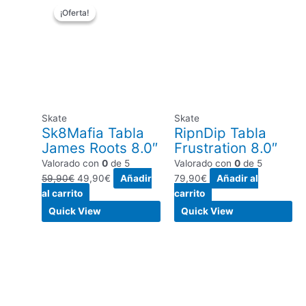
¡Oferta!
¡Oferta!
precio
precio
original
actual
era:
es:
59,90€.
49,90€.
Skate
Skate
Sk8Mafia Tabla
RipnDip Tabla
James Roots 8.0″
Frustration 8.0″
Valorado con
0
de 5
Valorado con
0
de 5
59,90
€
49,90
€
Añadir
79,90
€
Añadir al
al carrito
carrito
Quick View
Quick View