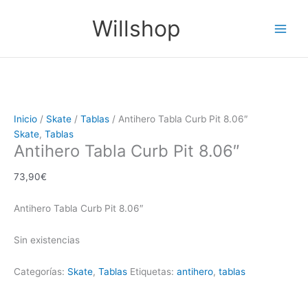
Ir
Main
Willshop
al
Men
contenido
Inicio
/
Skate
/
Tablas
/ Antihero Tabla Curb Pit 8.06″
Skate
,
Tablas
Antihero Tabla Curb Pit 8.06″
73,90
€
Antihero Tabla Curb Pit 8.06″
Sin existencias
Categorías:
Skate
,
Tablas
Etiquetas:
antihero
,
tablas