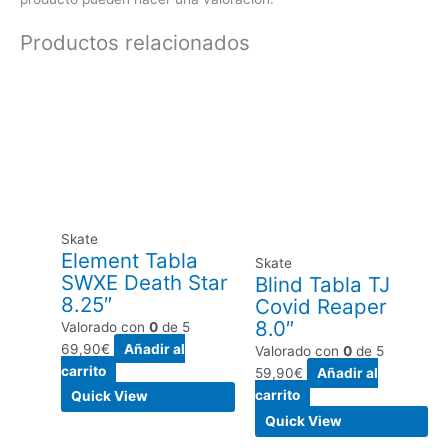
Productos relacionados
Skate
Element Tabla
Skate
SWXE Death Star
Blind Tabla TJ
8.25″
Covid Reaper
8.0″
Valorado con
0
de 5
69,90
€
Añadir al
Valorado con
0
de 5
carrito
59,90
€
Añadir al
carrito
Quick View
Quick View
El
El