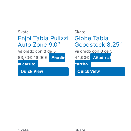
era:
es:
63,50€.
49,90€.
Skate
Skate
Enjoi Tabla Pulizzi
Globe Tabla
Auto Zone 9.0″
Goodstock 8.25″
Valorado con
0
de 5
Valorado con
0
de 5
63,50
€
49,90
€
Añadir
44,90
€
Añadir al
al carrito
carrito
Quick View
Quick View
Skate
Skate