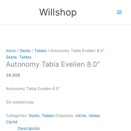
Ir
Main
Willshop
al
Men
contenido
Inicio
/
Skate
/
Tablas
/ Autonomy Tabla Evelien 8.0″
Skate
,
Tablas
Autonomy Tabla Evelien 8.0″
39,90
€
Autonomy Tabla Evelien 8.0″
Sin existencias
Categorías:
Skate
,
Tablas
Etiquetas:
cliche
,
tablas
Cliché
Descripción