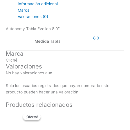
Información adicional
Marca
Valoraciones (0)
Autonomy Tabla Evelien 8.0″
8.0
Medida Tabla
Marca
Cliché
Valoraciones
No hay valoraciones aún.
Solo los usuarios registrados que hayan comprado este
producto pueden hacer una valoración.
Productos relacionados
El
El
¡Oferta!
¡Oferta!
precio
precio
original
actual