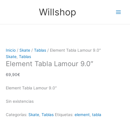
Ir
Main
Willshop
al
Men
contenido
Inicio
/
Skate
/
Tablas
/ Element Tabla Lamour 9.0″
Skate
,
Tablas
Element Tabla Lamour 9.0″
69,90
€
Element Tabla Lamour 9.0″
Sin existencias
Categorías:
Skate
,
Tablas
Etiquetas:
element
,
tabla