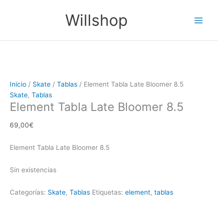
Ir
Main
Willshop
al
Men
contenido
Inicio
/
Skate
/
Tablas
/ Element Tabla Late Bloomer 8.5
Skate
,
Tablas
Element Tabla Late Bloomer 8.5
69,00
€
Element Tabla Late Bloomer 8.5
Sin existencias
Categorías:
Skate
,
Tablas
Etiquetas:
element
,
tablas