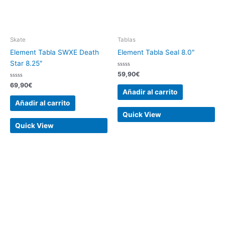
Skate
Tablas
Element Tabla SWXE Death
Element Tabla Seal 8.0″
Star 8.25″
Valorado
59,90
€
con
Valorado
0
69,90
€
con
de
Añadir al carrito
0
5
de
Añadir al carrito
5
Quick View
Quick View