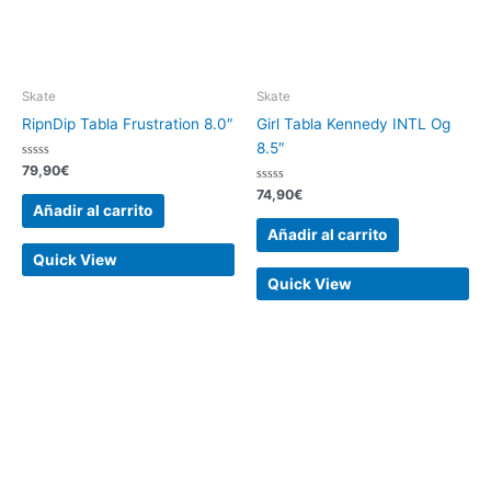
Skate
Skate
RipnDip Tabla Frustration 8.0″
Girl Tabla Kennedy INTL Og
8.5″
Valorado
79,90
€
con
0
Valorado
74,90
€
de
con
Añadir al carrito
5
0
de
Añadir al carrito
5
Quick View
Quick View