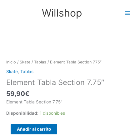
Ir
Main
Willshop
al
Menu
contenido
Element
Tabla
Section
Inicio
/
Skate
/
Tablas
/ Element Tabla Section 7.75″
7.75"
Skate
,
Tablas
cantidad
Element Tabla Section 7.75″
59,90
€
Element Tabla Section 7.75″
Disponibilidad:
1 disponibles
Añadir al carrito