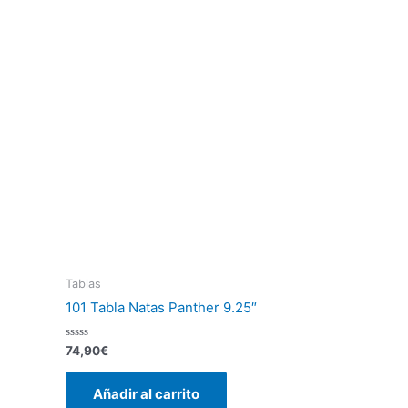
Tablas
101 Tabla Natas Panther 9.25″
Valorado
74,90
€
con
0
de
Añadir al carrito
5