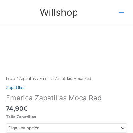
Ir
Main
Willshop
al
Menu
contenido
Emerica
Zapatillas
Moca
Red
cantidad
Inicio
/
Zapatillas
/ Emerica Zapatillas Moca Red
Zapatillas
Emerica Zapatillas Moca Red
74,90
€
Talla Zapatillas