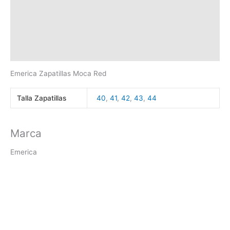
Información adicional
Marca
Valoraciones (0)
Emerica Zapatillas Moca Red
Talla Zapatillas
40
,
41
,
42
,
43
,
44
Marca
Emerica