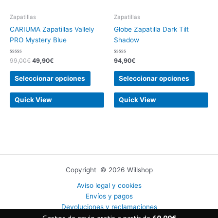
pueden
pueden
elegir
elegir
Zapatillas
Zapatillas
en
en
CARIUMA Zapatillas Vallely
Globe Zapatilla Dark Tilt
la
la
PRO Mystery Blue
Shadow
página
página
de
de
Valorado
Valorado
99,00
€
49,90
€
94,90
€
con
con
producto
produc
0
0
de
de
Seleccionar opciones
Seleccionar opciones
5
5
Quick View
Quick View
Copyright © 2026 Willshop
Aviso legal y cookies
Envíos y pagos
Devoluciones y reclamaciones