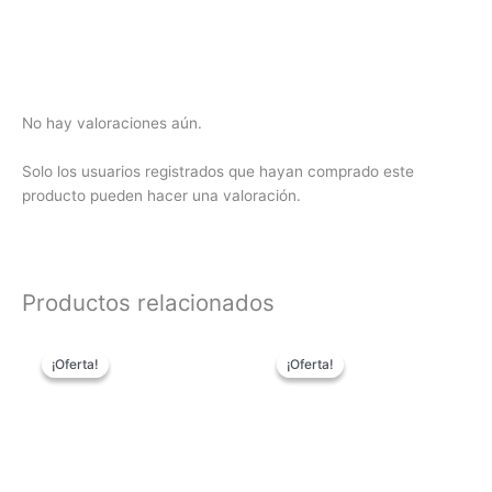
No hay valoraciones aún.
Solo los usuarios registrados que hayan comprado este
producto pueden hacer una valoración.
Productos relacionados
El
El
El
El
Este
Este
precio
precio
precio
precio
¡Oferta!
¡Oferta!
¡Oferta!
¡Oferta!
producto
produc
original
actual
original
actual
tiene
tiene
era:
es:
era:
es:
85,00€.
49,95€.
84,90€.
49,90€.
múltiples
múltipl
variantes.
variant
Las
Las
opciones
opcion