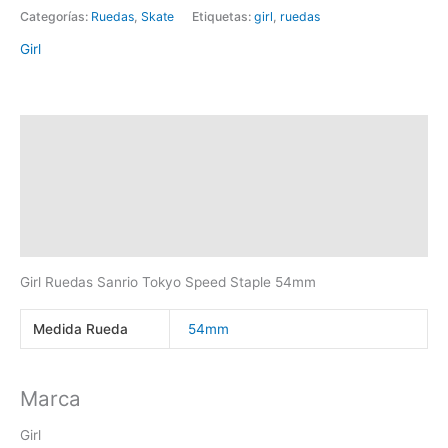
Categorías:
Ruedas
,
Skate
Etiquetas:
girl
,
ruedas
Girl
Descripción
Información adicional
Marca
Valoraciones (0)
Girl Ruedas Sanrio Tokyo Speed Staple 54mm
Medida Rueda
54mm
Marca
Girl