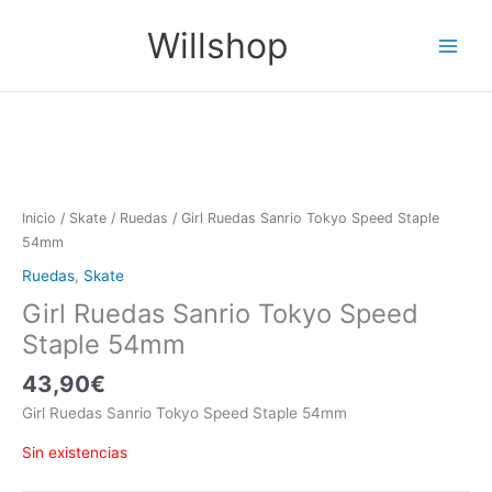
Ir
Main
Willshop
al
Menu
contenido
Inicio
/
Skate
/
Ruedas
/ Girl Ruedas Sanrio Tokyo Speed Staple
54mm
Ruedas
,
Skate
Girl Ruedas Sanrio Tokyo Speed
Staple 54mm
43,90
€
Girl Ruedas Sanrio Tokyo Speed Staple 54mm
Sin existencias