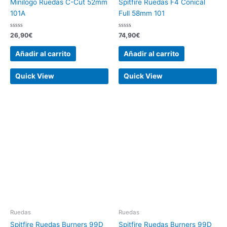
Minilogo Ruedas C-Cut 52mm
Spitfire Ruedas F4 Conical
101A
Full 58mm 101
Valorado
Valorado
26,90
€
74,90
€
con
con
0
0
de
de
Añadir al carrito
Añadir al carrito
5
5
Quick View
Quick View
Ruedas
Ruedas
Spitfire Ruedas Burners 99D
Spitfire Ruedas Burners 99D