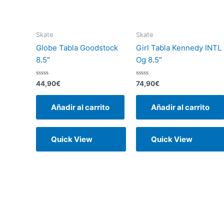
Skate
Skate
Globe Tabla Goodstock
Girl Tabla Kennedy INTL
8.5″
Og 8.5″
Valorado
Valorado
44,90
€
74,90
€
con
con
0
0
de
de
Añadir al carrito
Añadir al carrito
5
5
Quick View
Quick View