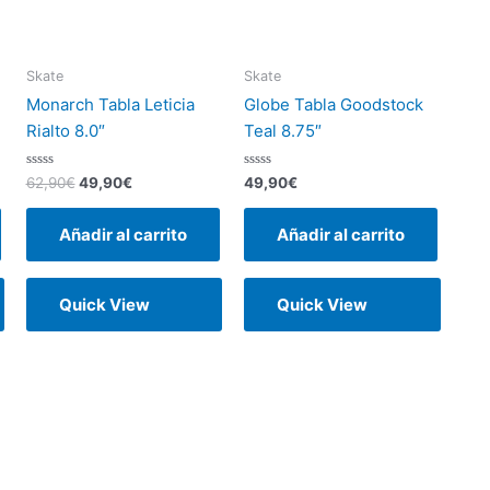
Skate
Skate
Monarch Tabla Leticia
Globe Tabla Goodstock
Rialto 8.0″
Teal 8.75″
Valorado
Valorado
62,90
€
49,90
€
49,90
€
con
con
0
0
de
de
Añadir al carrito
Añadir al carrito
5
5
Quick View
Quick View