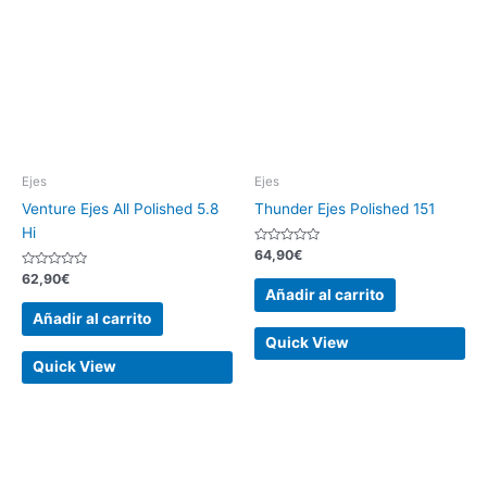
Ejes
Ejes
Venture Ejes All Polished 5.8
Thunder Ejes Polished 151
Hi
Valorado
64,90
€
con
Valorado
0
62,90
€
con
de
Añadir al carrito
0
5
de
Añadir al carrito
5
Quick View
Quick View