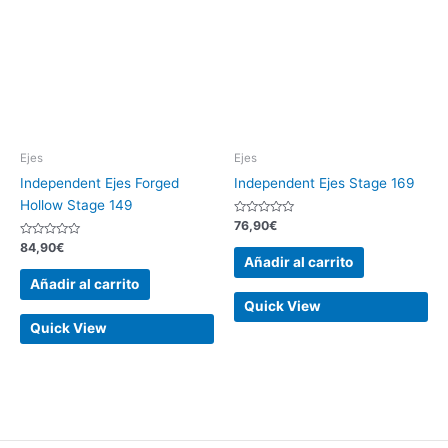
Ejes
Ejes
Independent Ejes Forged
Independent Ejes Stage 169
Hollow Stage 149
Valorado
76,90
€
con
Valorado
0
84,90
€
con
de
Añadir al carrito
0
5
de
Añadir al carrito
5
Quick View
Quick View