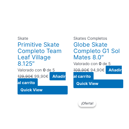
original
actual
original
actual
era:
es:
era:
es:
129,90€.
99,90€.
109,90€.
94,90€.
Skate
Skates Completos
Primitive Skate
Globe Skate
Completo Team
Completo G1 Sol
Leaf Village
Mates 8.0″
8.125″
Valorado con
0
de 5
Valorado con
0
de 5
109,90
€
94,90
€
Añadir
129,90
€
99,90
€
Añadir
al carrito
al carrito
Quick View
Quick View
El
El
¡Oferta!
¡Oferta!
precio
precio
original
actual
era:
es:
109,90€.
99,00€.