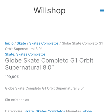
Ir
Main
Willshop
al
Men
contenido
Inicio
/
Skate
/
Skates Completos
/ Globe Skate Completo G1
Orbit Supernatural 8.0″
Skate
,
Skates Completos
Globe Skate Completo G1 Orbit
Supernatural 8.0″
109,90
€
Globe Skate Completo G1 Orbit Supernatural 8.0″
Sin existencias
Categorías:
Skate
,
Skates Completos
Etiquetas:
globe
,