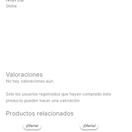
Globe
Valoraciones
No hay valoraciones aún.
Solo los usuarios registrados que hayan comprado este
producto pueden hacer una valoración.
Productos relacionados
El
El
El
El
¡Oferta!
¡Oferta!
¡Oferta!
¡Oferta!
precio
precio
precio
precio