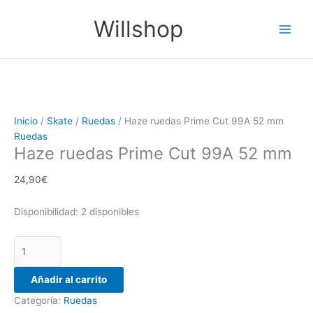
Ir
Haze
Main
Willshop
al
ruedas
Men
contenido
Prime
Cut
99A
52
mm
cantidad
Inicio
/
Skate
/
Ruedas
/ Haze ruedas Prime Cut 99A 52 mm
Ruedas
Haze ruedas Prime Cut 99A 52 mm
24,90
€
Disponibilidad:
2 disponibles
Añadir al carrito
Categoría:
Ruedas