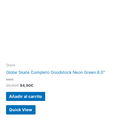
Skate
Globe Skate Completo Goodstock Neon Green 8.0″
Valorado
99,90
€
84,90
€
con
0
de
Añadir al carrito
5
Quick View