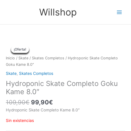
Ir
Main
Willshop
al
Menu
contenido
El
El
El
El
El
El
El
El
El
El
precio
precio
precio
precio
precio
precio
precio
precio
precio
precio
¡Oferta!
¡Oferta!
¡Oferta!
¡Oferta!
¡Oferta!
¡Oferta!
¡Oferta!
¡Oferta!
¡Oferta!
original
original
original
original
actual
actual
actual
actual
original
actual
era:
era:
era:
era:
es:
es:
es:
es:
Inicio
/
Skate
/
Skates Completos
/ Hydroponic Skate Completo
95,00€.
99,90€.
94,90€.
109,90€.
era:
79,90€.
74,90€.
84,90€.
99,90€.
es:
Goku Kame 8.0″
109,90€.
99,90€.
Skate
,
Skates Completos
Hydroponic Skate Completo Goku
Kame 8.0″
109,90
€
99,90
€
Hydroponic Skate Completo Kame 8.0″
Sin existencias