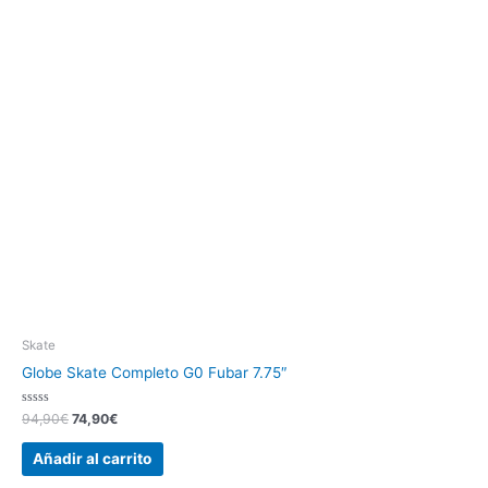
Skate
Globe Skate Completo G0 Fubar 7.75″
Valorado
94,90
€
74,90
€
con
0
de
Añadir al carrito
5