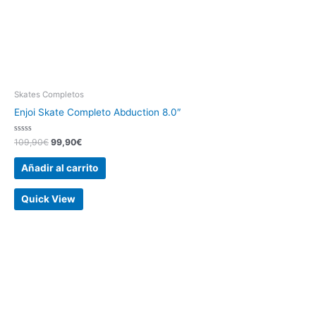
Skates Completos
Enjoi Skate Completo Abduction 8.0″
Valorado
109,90
€
99,90
€
con
0
de
Añadir al carrito
5
Quick View