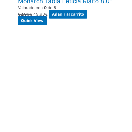
Monarch Tabla Leticia Rialto 8.0″
Valorado con
0
de 5
62,90
€
49,90
€
Añadir al carrito
Quick View