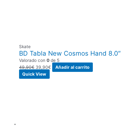
Skate
BD Tabla New Cosmos Hand 8.0″
Valorado con
0
de 5
49,90
€
39,90
€
Añadir al carrito
Quick View