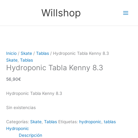
Ir
El
El
El
El
El
El
Main
Willshop
¡Oferta!
¡Oferta!
¡Oferta!
¡Oferta!
¡Oferta!
¡Oferta!
al
precio
precio
precio
precio
precio
precio
Men
contenido
original
original
original
actual
actual
actual
era:
era:
era:
es:
es:
es:
63,50€.
62,90€.
49,90€.
49,90€.
49,90€.
39,90€.
Inicio
/
Skate
/
Tablas
/ Hydroponic Tabla Kenny 8.3
Skate
,
Tablas
Hydroponic Tabla Kenny 8.3
56,90
€
Hydroponic Tabla Kenny 8.3
Sin existencias
Categorías:
Skate
,
Tablas
Etiquetas:
hydroponic
,
tablas
Hydroponic
Descripción