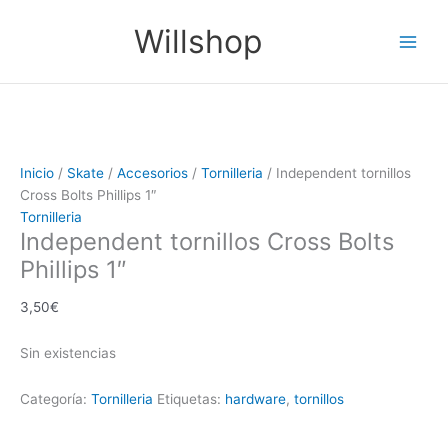
Ir
Main
Willshop
al
Men
contenido
Inicio
/
Skate
/
Accesorios
/
Tornilleria
/ Independent tornillos
Cross Bolts Phillips 1″
Tornilleria
Independent tornillos Cross Bolts
Phillips 1″
3,50
€
Sin existencias
Categoría:
Tornilleria
Etiquetas:
hardware
,
tornillos