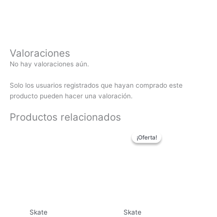
Valoraciones
No hay valoraciones aún.
Solo los usuarios registrados que hayan comprado este
producto pueden hacer una valoración.
Productos relacionados
El
El
¡Oferta!
¡Oferta!
precio
precio
original
actual
era:
es:
59,90€.
49,90€.
Skate
Skate