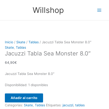
Ir
Jacuzzi
Main
Willshop
al
Tabla
Men
contenido
Sea
Monster
8.0"
cantidad
Inicio
/
Skate
/
Tablas
/ Jacuzzi Tabla Sea Monster 8.0″
Skate
,
Tablas
Jacuzzi Tabla Sea Monster 8.0″
64,90
€
Jacuzzi Tabla Sea Monster 8.0″
Disponibilidad:
1 disponibles
Añadir al carrito
Categorías:
Skate
,
Tablas
Etiquetas:
jacuzzi
,
tablas