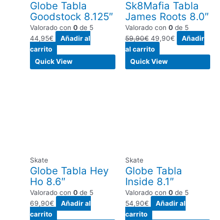
Globe Tabla
Sk8Mafia Tabla
Goodstock 8.125″
James Roots 8.0″
Valorado con
0
de 5
Valorado con
0
de 5
44,95
€
Añadir al
59,90
€
49,90
€
Añadir
carrito
al carrito
Quick View
Quick View
Skate
Skate
Globe Tabla Hey
Globe Tabla
Ho 8.6″
Inside 8.1″
Valorado con
0
de 5
Valorado con
0
de 5
69,90
€
Añadir al
54,90
€
Añadir al
carrito
carrito