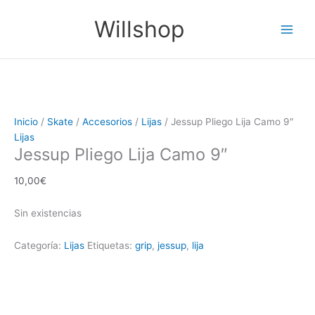
Ir
Main
Willshop
al
Men
contenido
Inicio
/
Skate
/
Accesorios
/
Lijas
/ Jessup Pliego Lija Camo 9″
Lijas
Jessup Pliego Lija Camo 9″
10,00
€
Sin existencias
Categoría:
Lijas
Etiquetas:
grip
,
jessup
,
lija