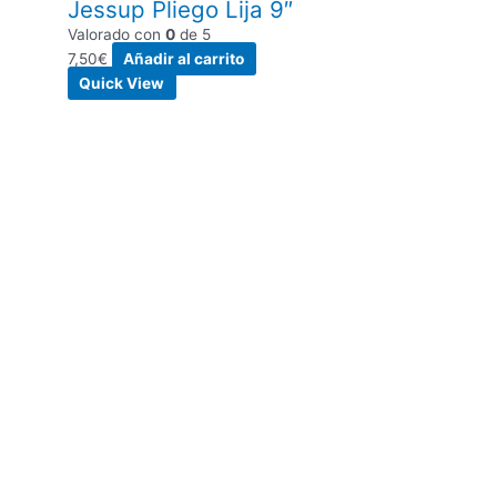
Jessup Pliego Lija 9″
Valorado con
0
de 5
7,50
€
Añadir al carrito
Quick View