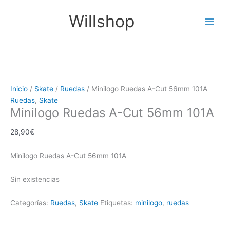
Ir
Main
Willshop
al
Men
contenido
Inicio
/
Skate
/
Ruedas
/ Minilogo Ruedas A-Cut 56mm 101A
Ruedas
,
Skate
Minilogo Ruedas A-Cut 56mm 101A
28,90
€
Minilogo Ruedas A-Cut 56mm 101A
Sin existencias
Categorías:
Ruedas
,
Skate
Etiquetas:
minilogo
,
ruedas