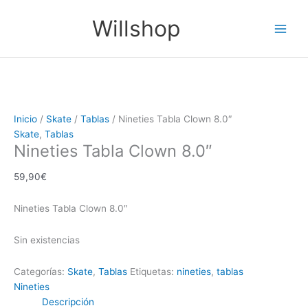
Ir
Main
Willshop
al
Men
contenido
Inicio
/
Skate
/
Tablas
/ Nineties Tabla Clown 8.0″
Skate
,
Tablas
Nineties Tabla Clown 8.0″
59,90
€
Nineties Tabla Clown 8.0″
Sin existencias
Categorías:
Skate
,
Tablas
Etiquetas:
nineties
,
tablas
Nineties
Descripción