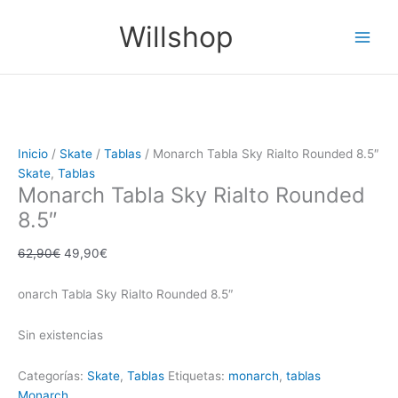
Ir
El
El
Main
Willshop
¡Oferta!
al
precio
precio
Men
contenido
original
actual
era:
es:
62,90€.
49,90€.
Inicio
/
Skate
/
Tablas
/ Monarch Tabla Sky Rialto Rounded 8.5″
Skate
,
Tablas
Monarch Tabla Sky Rialto Rounded
8.5″
62,90
€
49,90
€
onarch Tabla Sky Rialto Rounded 8.5″
Sin existencias
Categorías:
Skate
,
Tablas
Etiquetas:
monarch
,
tablas
Monarch