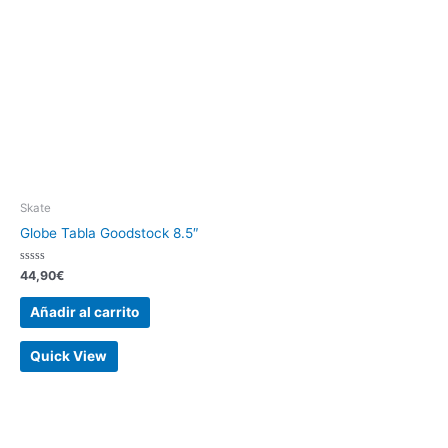
Skate
Globe Tabla Goodstock 8.5″
Valorado
44,90
€
con
0
de
Añadir al carrito
5
Quick View