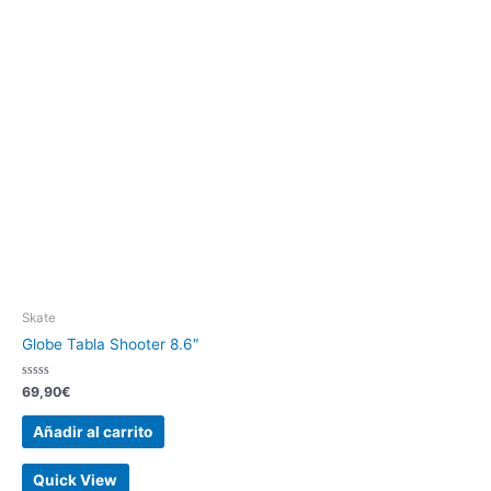
Skate
Globe Tabla Shooter 8.6″
Valorado
69,90
€
con
0
de
Añadir al carrito
5
Quick View