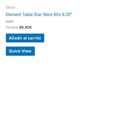
Skate
Element Tabla Star Wars 80s 9.25″
Valorado
75,00
€
49,90
€
con
0
de
Añadir al carrito
5
Quick View