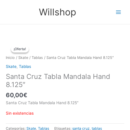
Ir
Main
Willshop
al
Menu
contenido
El
El
precio
precio
¡Oferta!
¡Oferta!
original
actual
era:
es:
Inicio
/
Skate
/
Tablas
/ Santa Cruz Tabla Mandala Hand 8.125″
75,00€.
49,90€.
Skate
,
Tablas
Santa Cruz Tabla Mandala Hand
8.125″
60,00
€
Santa Cruz Tabla Mandala Hand 8.125″
Sin existencias
Categorías:
Skate
,
Tablas
Etiquetas:
santa cruz
,
tablas