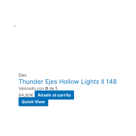
Ejes
Thunder Ejes Hollow Lights II 148
Valorado con
0
de 5
94,90
€
Añadir al carrito
Quick View