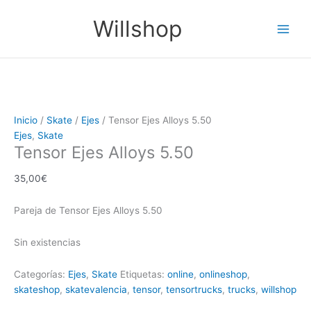
Ir
Main
Willshop
al
Men
contenido
Inicio
/
Skate
/
Ejes
/ Tensor Ejes Alloys 5.50
Ejes
,
Skate
Tensor Ejes Alloys 5.50
35,00
€
Pareja de Tensor Ejes Alloys 5.50
Sin existencias
Categorías:
Ejes
,
Skate
Etiquetas:
online
,
onlineshop
,
skateshop
,
skatevalencia
,
tensor
,
tensortrucks
,
trucks
,
willshop