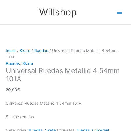
Ir
Main
Willshop
al
Men
contenido
Inicio
/
Skate
/
Ruedas
/ Universal Ruedas Metallic 4 54mm
101A
Ruedas
,
Skate
Universal Ruedas Metallic 4 54mm
101A
29,90
€
Universal Ruedas Metallic 4 54mm 101A
Sin existencias
Categorías:
Ruedas
,
Skate
Etiquetas:
ruedas
,
universal