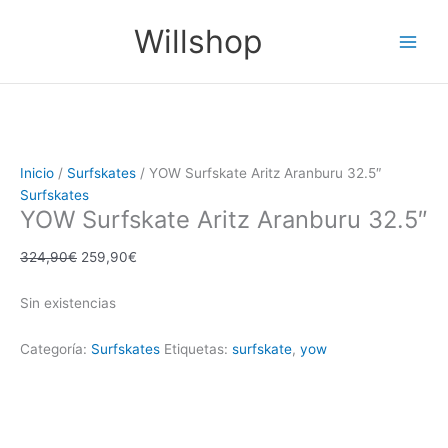
Ir
El
El
Main
Willshop
¡Oferta!
al
precio
precio
Men
contenido
original
actual
era:
es:
324,90€.
259,90€.
Inicio
/
Surfskates
/ YOW Surfskate Aritz Aranburu 32.5″
Surfskates
YOW Surfskate Aritz Aranburu 32.5″
324,90
€
259,90
€
Sin existencias
Categoría:
Surfskates
Etiquetas:
surfskate
,
yow