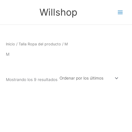
Ordenado
Ir
Main
por
Willshop
los
al
últimos
Menu
contenido
Inicio
/ Talla Ropa del producto / M
M
Mostrando los 9 resultados
Filtro
Este
Este
producto
produc
tiene
tiene
múltiples
múltipl
variantes.
variant
Las
Las