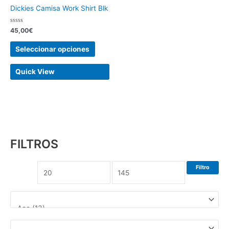
en
Dickies Camisa Work Shirt Blk
la
página
Valorado
45,00
€
con
de
0
de
Seleccionar opciones
producto
5
Quick View
FILTROS
Filtro