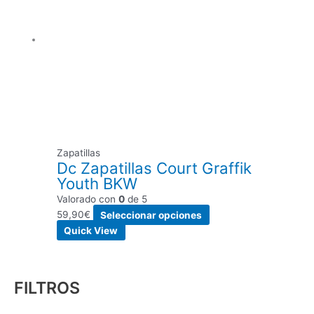
variantes.
Las
opciones
se
pueden
elegir
en
la
página
de
Zapatillas
producto
Dc Zapatillas Court Graffik
Youth BKW
Valorado con
0
de 5
59,90
€
Seleccionar opciones
Quick View
FILTROS