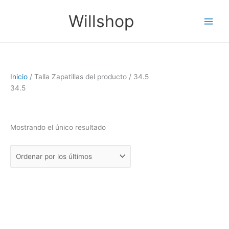
Ir
Main
Willshop
al
Men
contenido
Inicio
/ Talla Zapatillas del producto / 34.5
34.5
Mostrando el único resultado
Filtro
Este
producto
tiene
múltiples