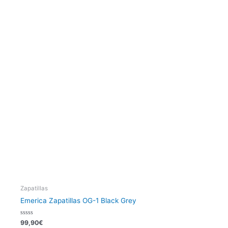
producto
tiene
múltiples
variantes.
Las
opciones
se
pueden
elegir
en
la
página
de
producto
Zapatillas
Emerica Zapatillas OG-1 Black Grey
Valorado
99,90
€
con