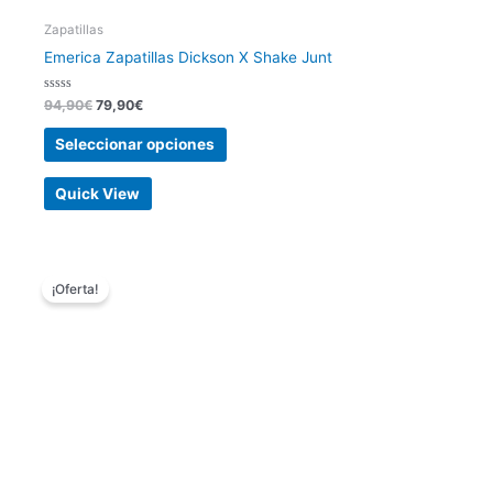
Zapatillas
Emerica Zapatillas Dickson X Shake Junt
Valorado
94,90
€
79,90
€
con
0
de
Seleccionar opciones
5
Quick View
El
El
Este
precio
precio
¡Oferta!
producto
original
actual
tiene
era:
es:
84,90€.
49,90€.
múltiples
variantes.
Las
opciones
se
pueden
elegir