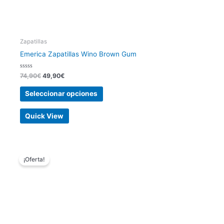
producto
Zapatillas
Emerica Zapatillas Wino Brown Gum
Valorado
74,90
€
49,90
€
con
0
de
Seleccionar opciones
5
Quick View
El
El
Este
precio
precio
¡Oferta!
producto
original
actual
tiene
era:
es:
74,90€.
49,90€.
múltiples
variantes.
Las
opciones