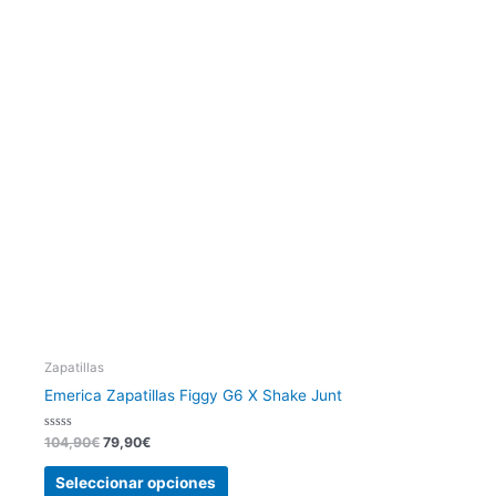
tiene
era:
es:
104,90€.
79,90€.
múltiples
variantes.
Las
opciones
se
pueden
elegir
en
la
página
de
producto
Zapatillas
Emerica Zapatillas Figgy G6 X Shake Junt
Valorado
104,90
€
79,90
€
con
0
de
Seleccionar opciones
5