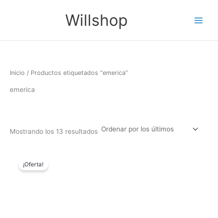
Ordenado
Ir
Main
por
Willshop
los
al
últimos
Menu
contenido
Inicio
/ Productos etiquetados “emerica”
emerica
Mostrando los 13 resultados
Filtro
El
El
Este
precio
precio
¡Oferta!
producto
original
actual
tiene
era:
es:
65,00€.
49,90€.
múltiples
variantes.
Las