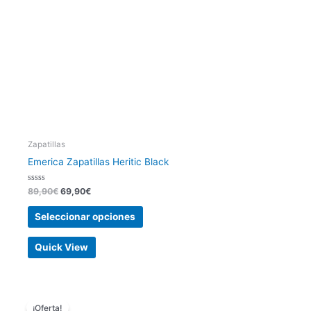
pueden
elegir
en
la
página
de
producto
Zapatillas
Emerica Zapatillas Heritic Black
Valorado
89,90
€
69,90
€
con
0
de
Seleccionar opciones
5
Quick View
El
El
Este
precio
precio
¡Oferta!
producto