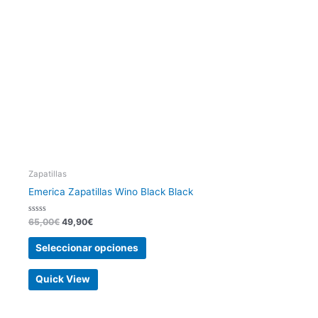
opciones
se
pueden
elegir
en
la
página
de
producto
Zapatillas
Emerica Zapatillas Wino Black Black
Valorado
65,00
€
49,90
€
con
0
de
Seleccionar opciones
5
Quick View