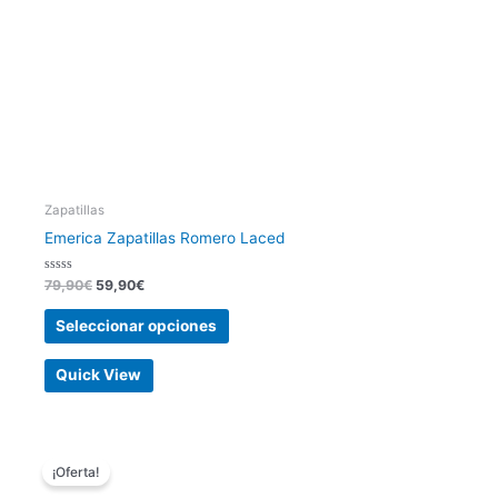
elegir
en
la
página
de
producto
Zapatillas
Emerica Zapatillas Romero Laced
Valorado
79,90
€
59,90
€
con
0
de
Seleccionar opciones
5
Quick View
El
El
Este
precio
precio
¡Oferta!
producto
original
actual