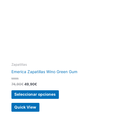
se
pueden
elegir
en
la
página
de
producto
Zapatillas
Emerica Zapatillas Wino Green Gum
Valorado
74,90
€
49,90
€
con
0
de
Seleccionar opciones
5
Quick View
Este