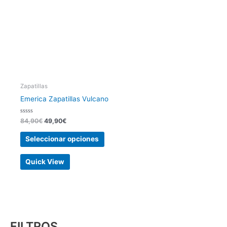
en
la
página
de
producto
Zapatillas
Emerica Zapatillas Vulcano
Valorado
84,90
€
49,90
€
con
0
de
Seleccionar opciones
5
Quick View
FILTROS