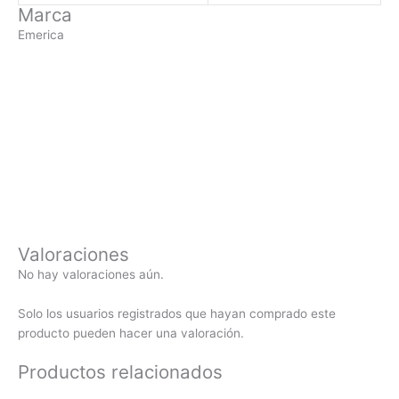
Marca
Emerica
Valoraciones
No hay valoraciones aún.
Solo los usuarios registrados que hayan comprado este
producto pueden hacer una valoración.
Productos relacionados
El
El
Este
El
El
Este