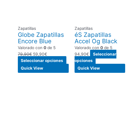
79,90€.
59,90€.
variantes.
variantes.
Las
Las
opciones
opciones
se
se
Zapatillas
Zapatillas
pueden
pueden
Globe Zapatillas
éS Zapatillas
elegir
elegir
Encore Blue
Accel Og Black
en
en
Valorado con
0
de 5
Valorado con
0
de 5
la
la
79,90
€
59,90
€
94,90
€
Seleccionar
página
página
Seleccionar opciones
opciones
de
de
producto
producto
Quick View
Quick View