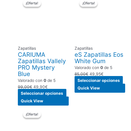
¡Oferta!
¡Oferta!
¡Oferta!
¡Oferta!
precio
precio
producto
precio
precio
pro
original
actual
tiene
original
actual
tien
era:
es:
múltiples
era:
es:
múlt
99,00€.
49,90€.
variantes.
85,00€.
49,95€.
vari
Las
Las
opciones
opc
se
se
Zapatillas
Zapatillas
pueden
pue
CARIUMA
eS Zapatillas Eos
elegir
eleg
Zapatillas Vallely
White Gum
en
en
PRO Mystery
Valorado con
0
de 5
la
la
Blue
85,00
€
49,95
€
página
pági
Valorado con
0
de 5
Seleccionar opciones
de
de
99,00
€
49,90
€
producto
pro
Quick View
Seleccionar opciones
Quick View
El
El
Este
Este
¡Oferta!
¡Oferta!
precio
precio
producto
producto
original
actual
tiene
tiene
era:
es:
múltiples
múltiples