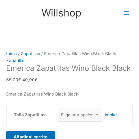
Ir
Emerica
El
El
Main
Willshop
¡Oferta!
al
Zapatillas
precio
precio
Men
contenido
Wino
original
actual
Black
era:
es:
Black
65,00€.
49,90€.
cantidad
Inicio
/
Zapatillas
/ Emerica Zapatillas Wino Black Black
Zapatillas
Emerica Zapatillas Wino Black Black
65,00
€
49,90
€
Emerica Zapatillas Wino Black Black
Talla Zapatillas
Limpiar
Añadir al carrito