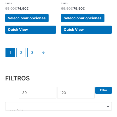
página
página
de
de
Valorado
Valorado
95,00
€
74,90
€
99,90
€
79,90
€
con
con
producto
produc
0
0
de
de
Seleccionar opciones
Seleccionar opciones
5
5
Quick View
Quick View
1
2
3
→
FILTROS
Filtro