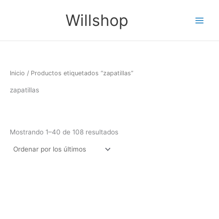
Ordenado
Ir
Main
por
Willshop
los
al
últimos
Menu
contenido
Inicio
/ Productos etiquetados “zapatillas”
zapatillas
Mostrando 1–40 de 108 resultados
Filtro
Este
Este
producto
produc
tiene
tiene
múltiples
múltipl
variantes.
variant