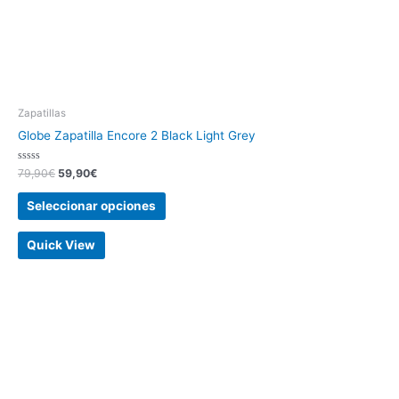
Zapatillas
Globe Zapatilla Encore 2 Black Light Grey
Valorado
79,90
€
59,90
€
con
0
de
Seleccionar opciones
5
Quick View