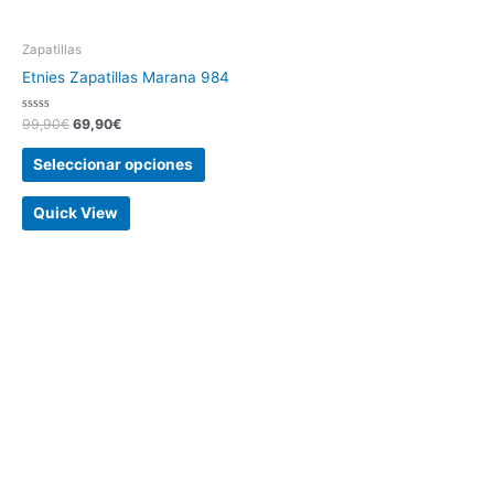
Zapatillas
Etnies Zapatillas Marana 984
Valorado
99,90
€
69,90
€
con
0
de
Seleccionar opciones
5
Quick View