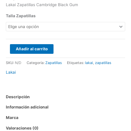
producto
producto
producto
producto
Lakai Zapatillas Cambridge Black Gum
Talla Zapatillas
Añadir al carrito
SKU:
N/D
Categoría:
Zapatillas
Etiquetas:
lakai
,
zapatillas
Lakai
Descripción
Información adicional
Marca
Valoraciones (0)