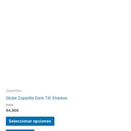
Zapatillas
Globe Zapatilla Dark Tilt Shadow
Valorado
94,90
€
con
0
de
Seleccionar opciones
5