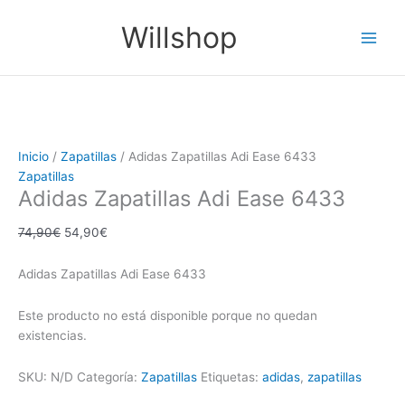
Ir
El
El
Main
Willshop
¡Oferta!
al
precio
precio
Men
contenido
original
actual
era:
es:
74,90€.
54,90€.
Inicio
/
Zapatillas
/ Adidas Zapatillas Adi Ease 6433
Zapatillas
Adidas Zapatillas Adi Ease 6433
74,90
€
54,90
€
Adidas Zapatillas Adi Ease 6433
Este producto no está disponible porque no quedan
existencias.
SKU:
N/D
Categoría:
Zapatillas
Etiquetas:
adidas
,
zapatillas