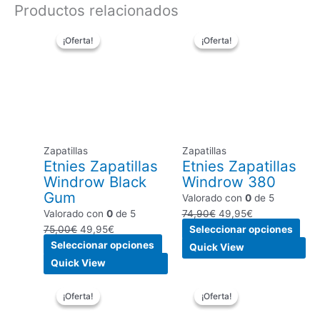
Productos relacionados
El
El
Este
El
El
Este
¡Oferta!
¡Oferta!
¡Oferta!
¡Oferta!
precio
precio
producto
precio
precio
pro
original
actual
tiene
original
actual
tien
era:
es:
múltiples
era:
es:
múlt
75,00€.
49,95€.
variantes.
74,90€.
49,95€.
vari
Las
Las
opciones
opc
se
se
Zapatillas
Zapatillas
pueden
pue
Etnies Zapatillas
Etnies Zapatillas
elegir
eleg
Windrow Black
Windrow 380
en
en
Gum
Valorado con
0
de 5
la
la
Valorado con
0
de 5
74,90
€
49,95
€
página
pági
75,00
€
49,95
€
Seleccionar opciones
de
de
Seleccionar opciones
producto
pro
Quick View
Quick View
El
El
Este
El
El
Este
¡Oferta!
¡Oferta!
¡Oferta!
¡Oferta!
precio
precio
producto
precio
precio
pro
original
actual
tiene
original
actual
tien