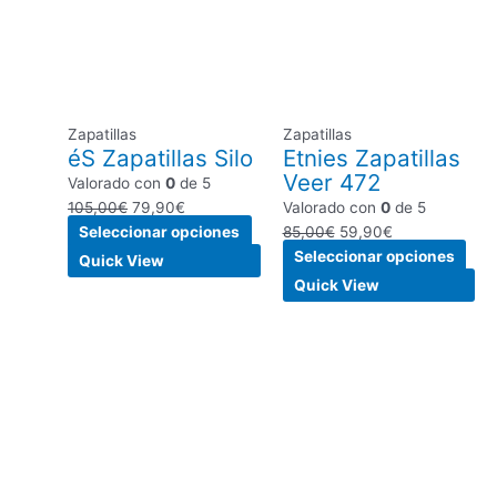
era:
es:
múltiples
era:
es:
múlt
105,00€.
79,90€.
variantes.
85,00€.
59,90€.
vari
Las
Las
opciones
opc
se
se
Zapatillas
Zapatillas
pueden
pue
éS Zapatillas Silo
Etnies Zapatillas
elegir
eleg
Veer 472
Valorado con
0
de 5
en
en
105,00
€
79,90
€
Valorado con
0
de 5
la
la
Seleccionar opciones
85,00
€
59,90
€
página
pági
Seleccionar opciones
de
de
Quick View
producto
pro
Quick View