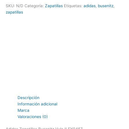
SKU:
N/D
Categoría:
Zapatillas
Etiquetas:
adidas
,
busenitz
,
zapatillas
Descripción
Información adicional
Marca
Valoraciones (0)
Adidas Zapatillas Busenitz Vulc II FY0457