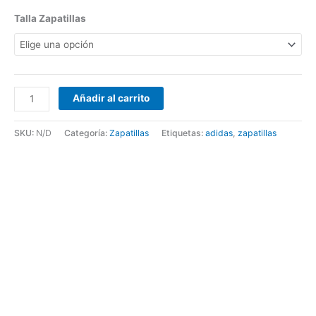
producto
producto
producto
producto
Talla Zapatillas
Añadir al carrito
SKU:
N/D
Categoría:
Zapatillas
Etiquetas:
adidas
,
zapatillas