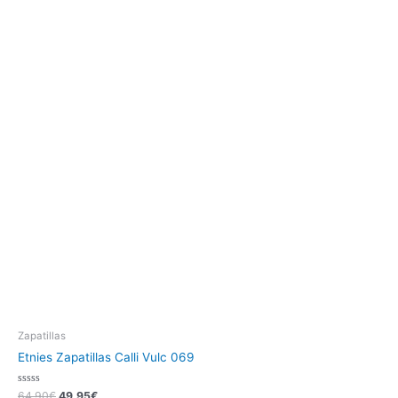
Zapatillas
Etnies Zapatillas Calli Vulc 069
Valorado
64,90
€
49,95
€