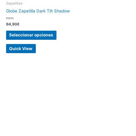
Zapatillas
Globe Zapatilla Dark Tilt Shadow
Valorado
94,90
€
con
0
de
Seleccionar opciones
5
Quick View