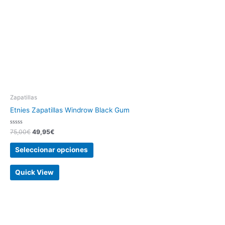
Zapatillas
Etnies Zapatillas Windrow Black Gum
Valorado
75,00
€
49,95
€
con
0
de
Seleccionar opciones
5
Quick View