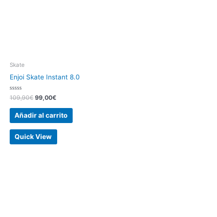
Skate
Enjoi Skate Instant 8.0
Valorado
109,90
€
99,00
€
con
0
de
Añadir al carrito
5
Quick View