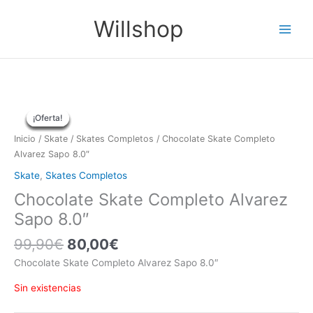
Ir
Main
Willshop
al
Menu
contenido
El
El
El
El
El
El
El
El
precio
precio
precio
precio
precio
precio
precio
precio
¡Oferta!
¡Oferta!
¡Oferta!
¡Oferta!
¡Oferta!
¡Oferta!
¡Oferta!
original
original
original
actual
actual
actual
original
actual
era:
era:
era:
es:
es:
es:
Inicio
/
Skate
/
Skates Completos
/ Chocolate Skate Completo
109,90€.
109,90€.
109,90€.
era:
99,90€.
99,90€.
99,00€.
es:
Alvarez Sapo 8.0″
99,90€.
80,00€.
Skate
,
Skates Completos
Chocolate Skate Completo Alvarez
Sapo 8.0″
99,90
€
80,00
€
Chocolate Skate Completo Alvarez Sapo 8.0″
Sin existencias