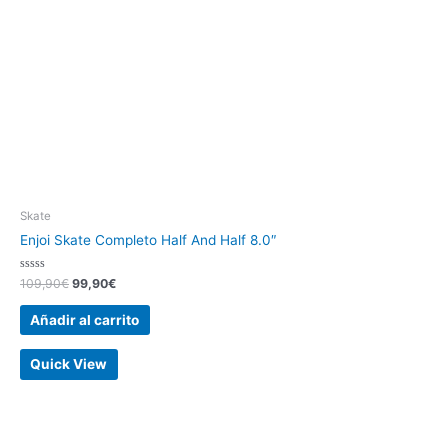
Skate
Enjoi Skate Completo Half And Half 8.0″
Valorado
109,90
€
99,90
€
con
0
de
Añadir al carrito
5
Quick View