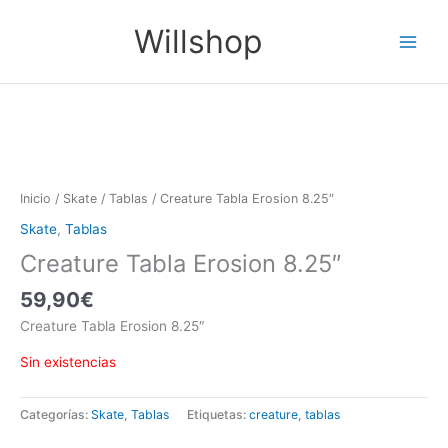
Ir
Main
Willshop
al
Menu
contenido
Inicio
/
Skate
/
Tablas
/ Creature Tabla Erosion 8.25″
Skate
,
Tablas
Creature Tabla Erosion 8.25″
59,90
€
Creature Tabla Erosion 8.25″
Sin existencias
Categorías:
Skate
,
Tablas
Etiquetas:
creature
,
tablas