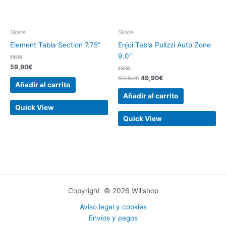
Skate
Skate
Element Tabla Section 7.75″
Enjoi Tabla Pulizzi Auto Zone
9.0″
Valorado
59,90
€
con
0
Valorado
63,50
€
49,90
€
de
con
Añadir al carrito
5
0
de
Añadir al carrito
5
Quick View
Quick View
Copyright © 2026 Willshop
Aviso legal y cookies
Envíos y pagos