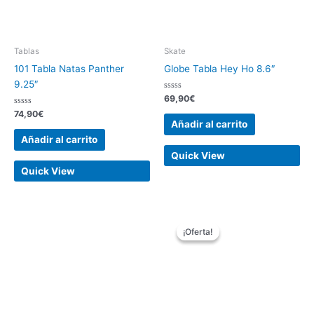
Tablas
Skate
101 Tabla Natas Panther
Globe Tabla Hey Ho 8.6″
9.25″
Valorado
69,90
€
con
Valorado
0
74,90
€
con
de
Añadir al carrito
0
5
de
Añadir al carrito
5
Quick View
Quick View
El
El
precio
precio
¡Oferta!
¡Oferta!
original
actual
era:
es:
63,50€.
49,90€.