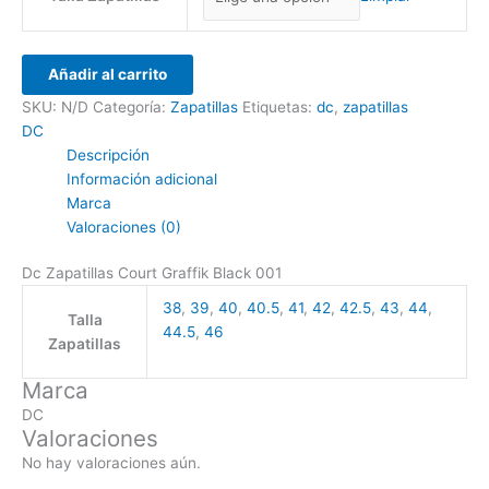
Añadir al carrito
SKU:
N/D
Categoría:
Zapatillas
Etiquetas:
dc
,
zapatillas
DC
Descripción
Información adicional
Marca
Valoraciones (0)
Dc Zapatillas Court Graffik Black 001
38
,
39
,
40
,
40.5
,
41
,
42
,
42.5
,
43
,
44
,
Talla
44.5
,
46
Zapatillas
Marca
DC
Valoraciones
No hay valoraciones aún.